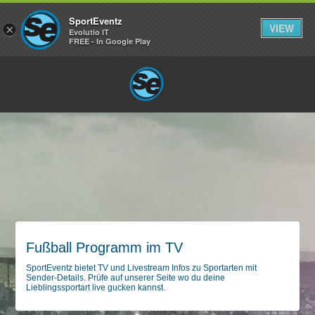
SportEventz
VIEW
×
Evolutio IT
FREE - In Google Play
Fußball Programm im TV
SportEventz bietet TV und Livestream Infos zu Sportarten mit
Sender-Details. Prüfe auf unserer Seite wo du deine
Lieblingssportart live gucken kannst.