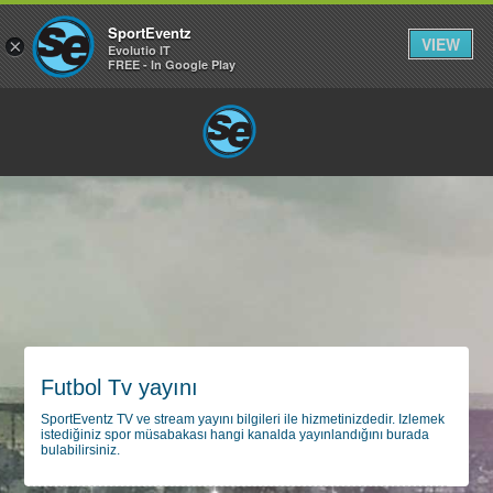
SportEventz
VIEW
×
Evolutio IT
FREE - In Google Play
Futbol Tv yayını
SportEventz TV ve stream yayını bilgileri ile hizmetinizdedir. Izlemek
istediğiniz spor müsabakası hangi kanalda yayınlandığını burada
bulabilirsiniz.